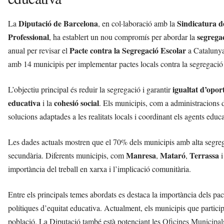
Diputació de Barcelona
Sindicatura 
La
, en col·laboració amb la
Professional
segrega
, ha establert un nou compromís per abordar la
Pacte contra la Segregació Escolar
anual per revisar el
a Catalunya
amb 14 municipis per implementar pactes locals contra la segregació
igualtat d’opor
L’objectiu principal és reduir la segregació i garantir
educativa
cohesió social
i la
. Els municipis, com a administracions d
solucions adaptades a les realitats locals i coordinant els agents educat
Les dades actuals mostren que el 70% dels municipis amb alta segreg
Manresa
Mataró
Terrassa
secundària. Diferents municipis, com
,
,
importància del treball en xarxa i l’implicació comunitària.
Entre els principals temes abordats es destaca la importància dels pac
polítiques d’equitat educativa. Actualment, els municipis que parti
població. La Diputació també està potenciant les
Oficines Municipal