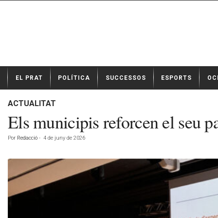
N
EL PRAT
POLÍTICA
SUCCESSOS
ESPORTS
OC
o
t
í
ACTUALITAT
c
Els municipis reforcen el seu pa
i
e
Por
Redacció
-
4 de juny de 2026
s
d
e
E
l
P
r
a