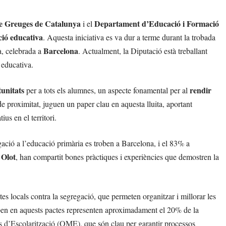
de Greuges de Catalunya
Departament d’Educació i Formació
i el
ció educativa
. Aquesta iniciativa es va dur a terme durant la trobada
Barcelona
, celebrada a
. Actualment, la Diputació està treballant
 educativa.
tunitats
rendir
per a tots els alumnes, un aspecte fonamental per al
e proximitat, juguen un paper clau en aquesta lluita, aportant
ius en el territori.
ació a l’educació primària es troben a Barcelona, i el 83% a
Olot
i
, han compartit bones pràctiques i experiències que demostren la
tes locals contra la segregació, que permeten organitzar i millorar les
cipen en aquests pactes representen aproximadament el 20% de la
s d’Escolarització (OME)
, que són clau per garantir processos