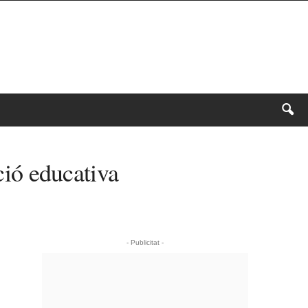
ció educativa
- Publicitat -