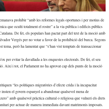
anava prohibir “amb les reformes legals oportunes i per motius de
mica que oculti totalment el rostre” a la via pública i edificis públics
Catalana. De fet, els populars han pactat part del text de la moció amb
Salvador Vergés per no votar a favor de la prohibició del burca. Segons
st tema, però ha lamentat que “s’han vist temptats de transaccionar
x per evitar la davallada a les enquestes electorals. De fet, el seu
ció. Així i tot, el Parlament no ha aprovat cap dels punts de la moció
itiquen “les polítiques migratòries d’efecte crida i la incapacitat
que insten el govern espanyol a abandonar qualsevol mena de
zero” amb qualsevol pràctica cultural o religiosa que vulneri els drets
 sanitari per actuar de manera immediata davant matrimonis imposats.