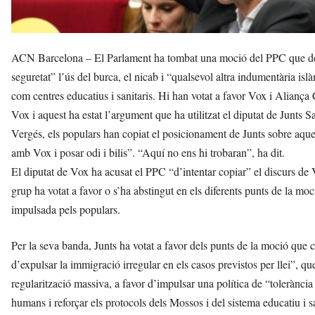
ACN Barcelona – El Parlament ha tombat una moció del PPC que dem
seguretat” l’ús del burca, el nicab i “qualsevol altra indumentària islà
com centres educatius i sanitaris. Hi han votat a favor Vox i Aliança 
Vox i aquest ha estat l’argument que ha utilitzat el diputat de Junts 
Vergés, els populars han copiat el posicionament de Junts sobre aque
amb Vox i posar odi i bilis”. “Aquí no ens hi trobaran”, ha dit.
El diputat de Vox ha acusat el PPC “d’intentar copiar” el discurs de Vo
grup ha votat a favor o s’ha abstingut en els diferents punts de la mo
impulsada pels populars.
Per la seva banda, Junts ha votat a favor dels punts de la moció que cr
d’expulsar la immigració irregular en els casos previstos per llei”, 
regularització massiva, a favor d’impulsar una política de “tolerància 
humans i reforçar els protocols dels Mossos i del sistema educatiu i