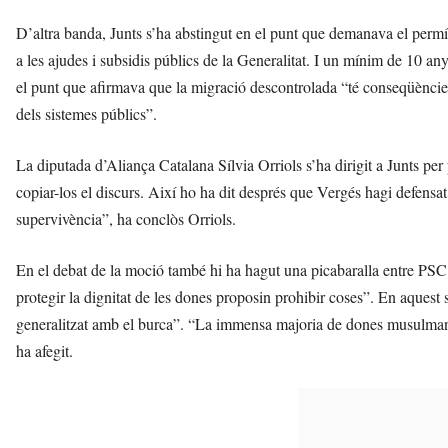
D’altra banda, Junts s’ha abstingut en el punt que demanava el perm
a les ajudes i subsidis públics de la Generalitat. I un mínim de 10 an
el punt que afirmava que la migració descontrolada “té conseqüències s
dels sistemes públics”.
La diputada d’Aliança Catalana Sílvia Orriols s’ha dirigit a Junts per
copiar-los el discurs. Així ho ha dit després que Vergés hagi defensat
supervivència”, ha conclòs Orriols.
En el debat de la moció també hi ha hagut una picabaralla entre PSC i
protegir la dignitat de les dones proposin prohibir coses”. En aquest
generalitzat amb el burca”. “La immensa majoria de dones musulmanes d
ha afegit.