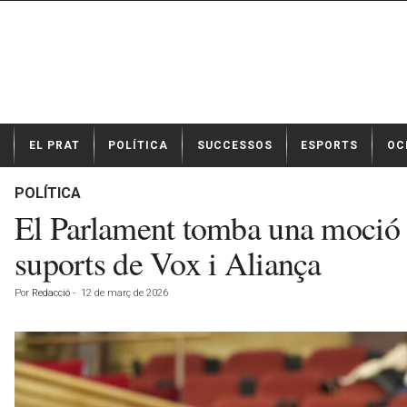
N
EL PRAT
POLÍTICA
SUCCESSOS
ESPORTS
OC
o
t
í
POLÍTICA
c
El Parlament tomba una moció d
i
e
suports de Vox i Aliança
s
d
Por
Redacció
-
12 de març de 2026
e
E
l
P
r
a