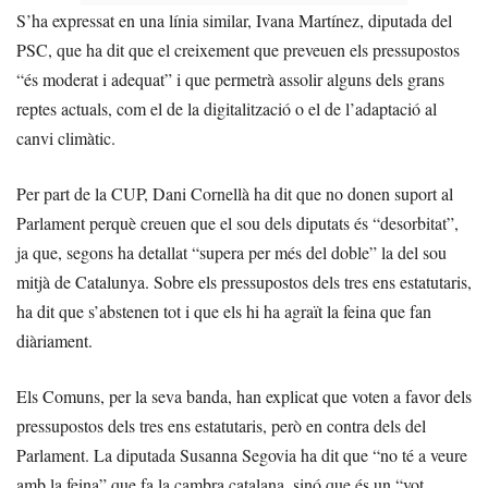
S’ha expressat en una línia similar, Ivana Martínez, diputada del
PSC, que ha dit que el creixement que preveuen els pressupostos
“és moderat i adequat” i que permetrà assolir alguns dels grans
reptes actuals, com el de la digitalització o el de l’adaptació al
canvi climàtic.
Per part de la CUP, Dani Cornellà ha dit que no donen suport al
Parlament perquè creuen que el sou dels diputats és “desorbitat”,
ja que, segons ha detallat “supera per més del doble” la del sou
mitjà de Catalunya. Sobre els pressupostos dels tres ens estatutaris,
ha dit que s’abstenen tot i que els hi ha agraït la feina que fan
diàriament.
Els Comuns, per la seva banda, han explicat que voten a favor dels
pressupostos dels tres ens estatutaris, però en contra dels del
Parlament. La diputada Susanna Segovia ha dit que “no té a veure
amb la feina” que fa la cambra catalana, sinó que és un “vot