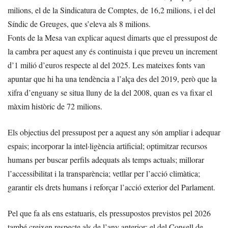
milions, el de la Sindicatura de Comptes, de 16,2 milions, i el del
Síndic de Greuges, que s’eleva als 8 milions.
Fonts de la Mesa
van explicar aquest dimarts
que el pressupost de
la cambra per aquest any és continuista i que preveu un increment
d’1 milió d’euros respecte al del 2025. Les mateixes fonts van
apuntar que hi ha una tendència a l’alça des del 2019, però que la
xifra d’enguany se situa lluny de la del 2008, quan es va fixar el
màxim històric de 72 milions.
Els objectius del pressupost per a aquest any són ampliar i adequar
espais; incorporar la intel·ligència artificial; optimitzar recursos
humans per buscar perfils adequats als temps actuals; millorar
l’accessibilitat i la transparència; vetllar per l’acció climàtica;
garantir els drets humans i reforçar l’acció exterior del Parlament.
Pel que fa als ens estatuaris, els pressupostos previstos pel 2026
també creixen respecte als de l’any anterior: el del Consell de