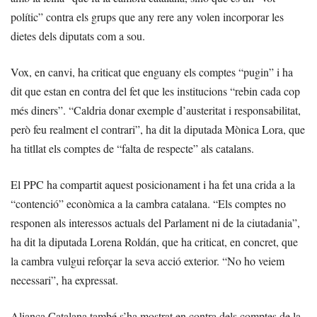
polític” contra els grups que any rere any volen incorporar les
dietes dels diputats com a sou.
Vox, en canvi, ha criticat que enguany els comptes “pugin” i ha
dit que estan en contra del fet que les institucions “rebin cada cop
més diners”. “Caldria donar exemple d’austeritat i responsabilitat,
però feu realment el contrari”, ha dit la diputada Mònica Lora, que
ha titllat els comptes de “falta de respecte” als catalans.
El PPC ha compartit aquest posicionament i ha fet una crida a la
“contenció” econòmica a la cambra catalana. “Els comptes no
responen als interessos actuals del Parlament ni de la ciutadania”,
ha dit la diputada Lorena Roldán, que ha criticat, en concret, que
la cambra vulgui reforçar la seva acció exterior. “No ho veiem
necessari”, ha expressat.
Aliança Catalana també s’ha mostrat en contra dels comptes de la