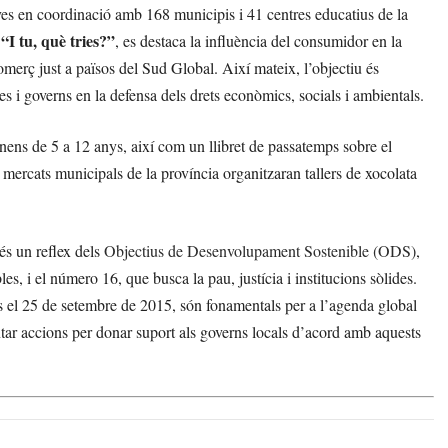
ves en coordinació amb 168 municipis i 41 centres educatius de la
“I tu, què tries?”
a
, es destaca la influència del consumidor en la
comerç just a països del Sud Global. Així mateix, l’objectiu és
 i governs en la defensa dels drets econòmics, socials i ambientals.
 nens de 5 a 12 anys, així com un llibret de passatemps sobre el
 mercats municipals de la província organitzaran tallers de xocolata
s un reflex dels
Objectius de Desenvolupament Sostenible (ODS)
,
, i el número 16, que busca la pau, justícia i institucions sòlides.
el 25 de setembre de 2015, són fonamentals per a l’agenda global
tar accions per donar suport als governs locals d’acord amb aquests