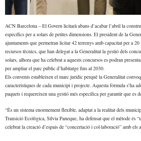
ACN Barcelona – El Govern licitarà abans d’acabar l’abril la constr
específics per a solars de petites dimensions. El president de la Gener
ajuntaments que permetran licitar 42 terrenys amb capacitat per a 20
recursos tècnics, que han delegat a la Generalitat la gestió dels concu
solars, alhora que ha celebrat a aquests concursos es podran present
per ampliar el parc públic d’habitatge fins al 2030.
Els convenis estableixen el marc jurídic perquè la Generalitat convoqu
característiques de cada municipi i projecte. Aquesta fórmula s’ha ad
paquets i requereixen una gestió més específica per garantir que es 
“És un sistema enormement flexible, adaptat a la realitat dels municipis
Transició Ecològica, Sílvia Paneque, ha defensat que el mètode és “un
celebrat la creació d’espais de “concertació i col·laboració” amb els 