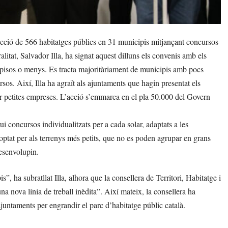
ucció de 566 habitatges públics en 31 municipis mitjançant concursos
alitat, Salvador Illa, ha signat aquest dilluns els convenis amb els
 pisos o menys. Es tracta majoritàriament de municipis amb pocs
rsos. Així, Illa ha agraït als ajuntaments que hagin presentat els
ar petites empreses. L’acció s’emmarca en el pla 50.000 del Govern
i concursos individualitzats per a cada solar, adaptats a les
optat per als terrenys més petits, que no es poden agrupar en grans
desenvolupin.
”, ha subratllat Illa, alhora que la consellera de Territori, Habitatge i
a nova línia de treball inèdita”. Així mateix, la consellera ha
ajuntaments per engrandir el parc d’habitatge públic català.