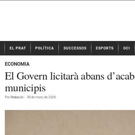
N
EL PRAT
POLÍTICA
SUCCESSOS
ESPORTS
OCI
o
t
í
ECONOMIA
c
El Govern licitarà abans d’acaba
i
e
municipis
s
d
Por
Redacció
-
30 de març de 2026
e
E
l
P
r
a