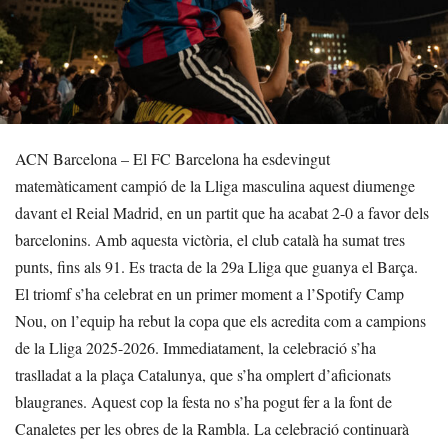
ACN Barcelona – El FC Barcelona ha esdevingut
matemàticament campió de la Lliga masculina aquest diumenge
davant el Reial Madrid, en un partit que ha acabat 2-0 a favor dels
barcelonins. Amb aquesta victòria, el club català ha sumat tres
punts, fins als 91. Es tracta de la 29a Lliga que guanya el Barça.
El triomf s’ha celebrat en un primer moment a l’Spotify Camp
Nou, on l’equip ha rebut la copa que els acredita com a campions
de la Lliga 2025-2026. Immediatament, la celebració s’ha
traslladat a la plaça Catalunya, que s’ha omplert d’aficionats
blaugranes. Aquest cop la festa no s’ha pogut fer a la font de
Canaletes per les obres de la Rambla. La celebració continuarà