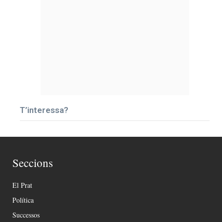
T’interessa?
Seccions
El Prat
Política
Successos