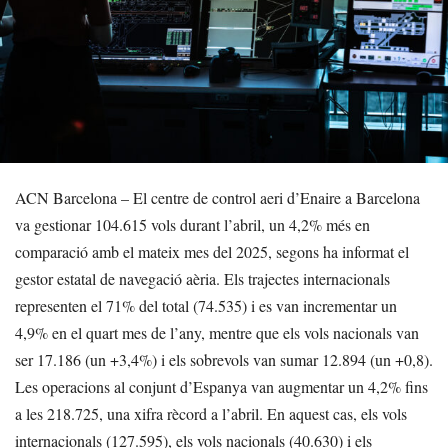
ACN Barcelona – El centre de control aeri d’Enaire a Barcelona
va gestionar 104.615 vols durant l’abril, un 4,2% més en
comparació amb el mateix mes del 2025, segons ha informat el
gestor estatal de navegació aèria. Els trajectes internacionals
representen el 71% del total (74.535) i es van incrementar un
4,9% en el quart mes de l’any, mentre que els vols nacionals van
ser 17.186 (un +3,4%) i els sobrevols van sumar 12.894 (un +0,8).
Les operacions al conjunt d’Espanya van augmentar un 4,2% fins
a les 218.725, una xifra rècord a l’abril. En aquest cas, els vols
internacionals (127.595), els vols nacionals (40.630) i els