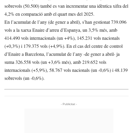
sobrevols (50.500) també es van incrementar una idèntica xifra del
4,2% en comparació amb el quart mes del 2025.
En l’acumulat de l’any (de gener a abril), s’han gestionat 739.096
vols a la xarxa Enaire d’arreu d’Espanya, un 3,5% més, amb
414.490 vols internacionals (un +4%), 145.231 vols nacionals
(+0,3%) i 179.375 vols (+4,9%). En el cas del centre de control
d’Enaire a Barcelona, l’acumulat de l’any -de gener a abril- ja
suma 326.558 vols (un +3,6% més), amb 219.652 vols
internacionals (+5,9%), 58.767 vols nacionals (un -0,6%) i 48.139
sobrevols (un -0,6%).
- Publicitat -