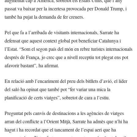
augmentat cap a Amèrica, sobretot els Estats Units, que l’any
passat va baixar per la incertesa provocada per Donald Trump, i
també ha pujat la demanda de fer creuers.
Pel que fa a l’arribada de visitants internacionals, Sarrate ha
defensat que aquest context global pot beneficiar Catalunya i
l’Estat. “Som el segon país del món en rebre turistes internacionals
després de França, jo crec que a nivell receptiu tot plegat ens pot
afavorir bastant”, ha afirmat.
En relació amb l’encariment del preu dels bitllets d’avió, el líder
del saló ha opinat que també pot “fer variar una mica la
planificació de certs viatges”, sobretot de cara a l’estiu.
Preguntat pels canvis de destinacions a les agències de viatges
arran del conflicte a l’Orient Mitjà, Sarrate ha admès que n’hi ha
hagut i ha recordat que el tancament de l’espai aeri que ha