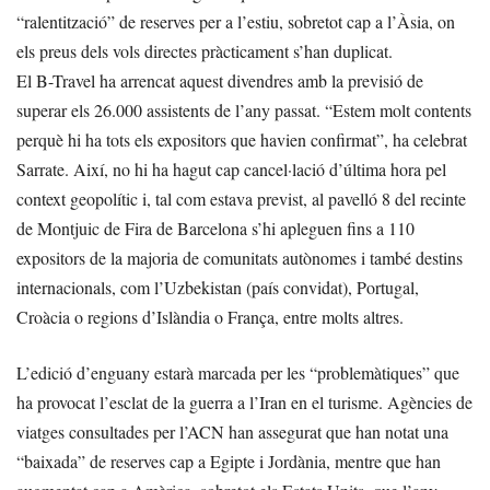
“ralentització” de reserves per a l’estiu, sobretot cap a l’Àsia, on
els preus dels vols directes pràcticament s’han duplicat.
El B-Travel ha arrencat aquest divendres amb la previsió de
superar els 26.000 assistents de l’any passat. “Estem molt contents
perquè hi ha tots els expositors que havien confirmat”, ha celebrat
Sarrate. Així, no hi ha hagut cap cancel·lació d’última hora pel
context geopolític i, tal com estava previst, al pavelló 8 del recinte
de Montjuic de Fira de Barcelona s’hi apleguen fins a 110
expositors de la majoria de comunitats autònomes i també destins
internacionals, com l’Uzbekistan (país convidat), Portugal,
Croàcia o regions d’Islàndia o França, entre molts altres.
L’edició d’enguany estarà marcada per les “problemàtiques” que
ha provocat l’esclat de la guerra a l’Iran en el turisme. Agències de
viatges consultades per l’ACN han assegurat que han notat una
“baixada” de reserves cap a Egipte i Jordània, mentre que han