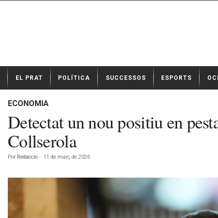
N
EL PRAT
POLÍTICA
SUCCESSOS
ESPORTS
OC
o
t
í
ECONOMIA
c
Detectat un nou positiu en pest
i
e
Collserola
s
d
Por
Redacció
-
11 de març de 2026
e
E
l
P
r
a