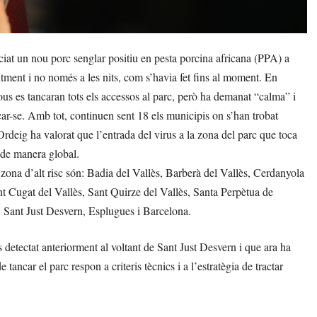
at un nou porc senglar positiu en pesta porcina africana (PPA) a
tment i no només a les nits, com s’havia fet fins al moment. En
ous es tancaran tots els accessos al parc, però ha demanat “calma” i
çar-se. Amb tot, continuen sent 18 els municipis on s’han trobat
Ordeig ha valorat que l’entrada del virus a la zona del parc que toca
 de manera global.
 zona d’alt risc són: Badia del Vallès, Barberà del Vallès, Cerdanyola
nt Cugat del Vallès, Sant Quirze del Vallès, Santa Perpètua de
, Sant Just Desvern, Esplugues i Barcelona.
s detectat anteriorment al voltant de Sant Just Desvern i que ara ha
ancar el parc respon a criteris tècnics i a l’estratègia de tractar