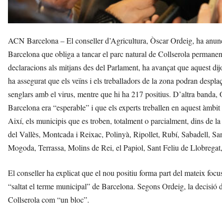
ACN Barcelona – El conseller d’Agricultura, Òscar Ordeig, ha anunci
Barcelona que obliga a tancar el parc natural de Collserola permanen
declaracions als mitjans des del Parlament, ha avançat que aquest dij
ha assegurat que els veïns i els treballadors de la zona podran despla
senglars amb el virus, mentre que hi ha 217 positius. D’altra banda, 
Barcelona era “esperable” i que els experts treballen en aquest àmbit
Així, els municipis que es troben, totalment o parcialment, dins de la
del Vallès, Montcada i Reixac, Polinyà, Ripollet, Rubí, Sabadell, Sa
Mogoda, Terrassa, Molins de Rei, el Papiol, Sant Feliu de Llobregat
El conseller ha explicat que el nou positiu forma part del mateix focu
“saltat el terme municipal” de Barcelona. Segons Ordeig, la decisió de t
Collserola com “un bloc”.