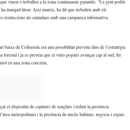
ue viuen o treballen a la zona continuaran garantits. “La gent podrà
 ha tranquil·litzat. Així mateix, ha dit que treballen amb els
r les restriccions als ciutadans amb una campanya informativa.
t baixa de Collserola era una possibilitat prevista dins de l’estratègia
 forestal i ja es preveia que el virus pogués avançar cap al sud, fet
ntrol en una zona concreta.
ar el dispositiu de captures de senglars i reduir la presència
rea metropolitana i la presència de nuclis habitats, negocis i espais