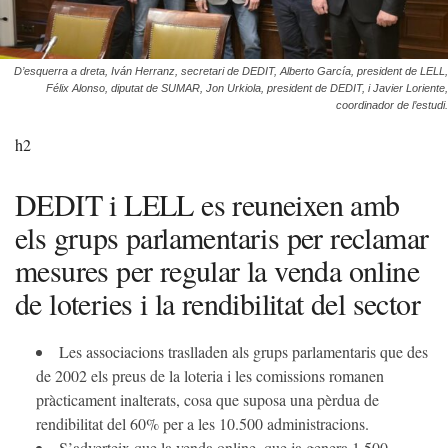
D’esquerra a dreta, Iván Herranz, secretari de DEDIT, Alberto García, president de LELL,
Félix Alonso, diputat de SUMAR, Jon Urkiola, president de DEDIT, i Javier Loriente,
coordinador de l’estudi.
h2
DEDIT i LELL es reuneixen amb
els grups parlamentaris per reclamar
mesures per regular la venda online
de loteries i la rendibilitat del sector
Les associacions traslladen als grups parlamentaris que des
de 2002 els preus de la loteria i les comissions romanen
pràcticament inalterats, cosa que suposa una pèrdua de
rendibilitat del 60% per a les 10.500 administracions.
S’adverteix que la venda online, que ja genera 1.500