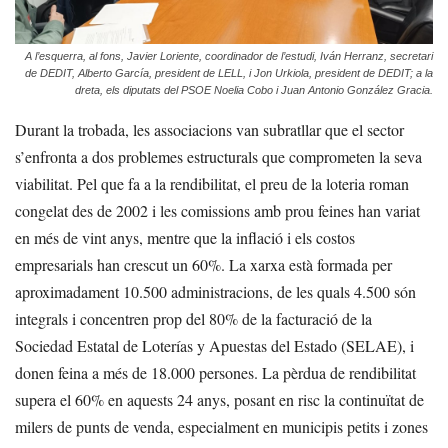
A l’esquerra, al fons, Javier Loriente, coordinador de l’estudi, Iván Herranz, secretari
de DEDIT, Alberto García, president de LELL, i Jon Urkiola, president de DEDIT; a la
dreta, els diputats del PSOE Noelia Cobo i Juan Antonio González Gracia.
Durant la trobada, les associacions van subratllar que el sector
s’enfronta a dos problemes estructurals que comprometen la seva
viabilitat. Pel que fa a la rendibilitat, el preu de la loteria roman
congelat des de 2002 i les comissions amb prou feines han variat
en més de vint anys, mentre que la inflació i els costos
empresarials han crescut un 60%. La xarxa està formada per
aproximadament 10.500 administracions, de les quals 4.500 són
integrals i concentren prop del 80% de la facturació de la
Sociedad Estatal de Loterías y Apuestas del Estado (SELAE), i
donen feina a més de 18.000 persones. La pèrdua de rendibilitat
supera el 60% en aquests 24 anys, posant en risc la continuïtat de
milers de punts de venda, especialment en municipis petits i zones