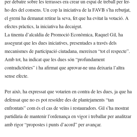
per debatre sobre les terrasses era crear un espai de treball per fer-
ho des del consens. Un cop la iniciativa de la FAVB s’ha rebutjat,
el gremi ha demanat retirar la seva, fet que ha evitat la votació. A
efectes pràctics, la iniciativa ha decaigut.
La tinenta d’alcaldia de Promoció Econòmica, Raquel Gil, ha
assegurat que les dues iniciatives, presentades a través dels
mecanismes de participació ciutadana, mereixen “tot el respecte”.
Amb tot, ha indicat que les dues són “profundament
contradictòries” i ha afirmat que aprovar-ne una deixaria l’altra
sense efecte.
Per això, ha expressat que votarien en contra de les dues, ja que ha
defensat que no es pot resoldre des de plantejaments “tan
enfrontats” com és el cas de veïns i restauradors. Gil s’ha mostrat
partidària de mantenir l’ordenança en vigor i treballar per analitzar
amb rigor “propostes i punts d’acord” per avançar.