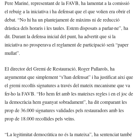
Pere Mariné, representant de la FAVB, ha lamentat a la comissió
el rebuig a la iniciativa i ha defensat que el que volien era obrir el
debat. “No hi ha un plantejament de màxims ni de reducció
dràstica dels horaris i les taules. Estem disposats a parlar-ne”, ha
dit. Durant la defensa inicial del punt, ha advertit que si la
iniciativa no prosperava el reglament de participació serà “paper
mullat”.
El director del Gremi de Restauració, Roger Pallarols, ha
argumentat que simplement “s’han defensat” i ha justificat així que
el gremi recollís signatures a través del mateix mecanisme que va
fer-ho la FAVB. “Ho hem fet amb les mateixes regles i en el joc de
la democràcia hem guanyat sobradament”, ha dit comparant les
prop de 36.000 signatures validades pels restauradors amb les
prop de 18.000 recollides pels veïns.
“La legitimitat democràtica no és la mateixa”, ha sentenciat també