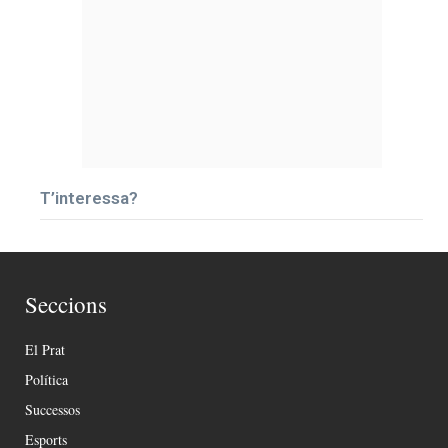
T’interessa?
Seccions
El Prat
Política
Successos
Esports