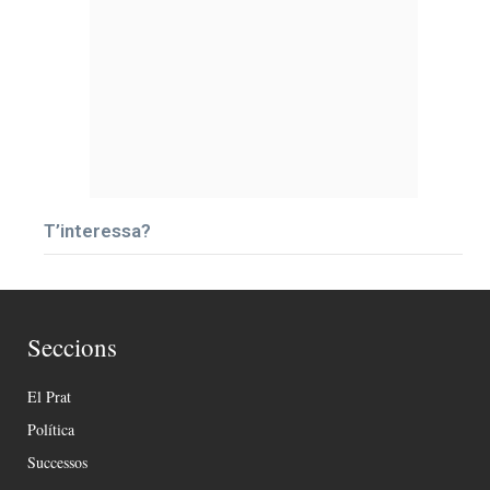
T’interessa?
Seccions
El Prat
Política
Successos