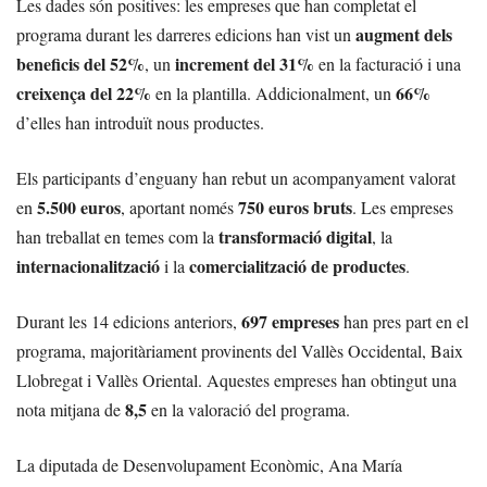
Les dades són positives: les empreses que han completat el
augment dels
programa durant les darreres edicions han vist un
beneficis del 52%
increment del 31%
, un
en la facturació i una
creixença del 22%
66%
en la plantilla. Addicionalment, un
d’elles han introduït nous productes.
Els participants d’enguany han rebut un acompanyament valorat
5.500 euros
750 euros bruts
en
, aportant només
. Les empreses
transformació digital
han treballat en temes com la
, la
internacionalització
comercialització de productes
i la
.
697 empreses
Durant les 14 edicions anteriors,
han pres part en el
programa, majoritàriament provinents del Vallès Occidental, Baix
Llobregat i Vallès Oriental. Aquestes empreses han obtingut una
8,5
nota mitjana de
en la valoració del programa.
La diputada de Desenvolupament Econòmic, Ana María