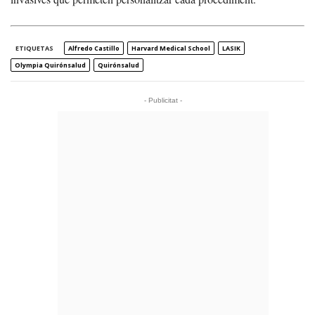
ETIQUETAS
Alfredo Castillo
Harvard Medical School
LASIK
Olympia Quirónsalud
Quirónsalud
- Publicitat -