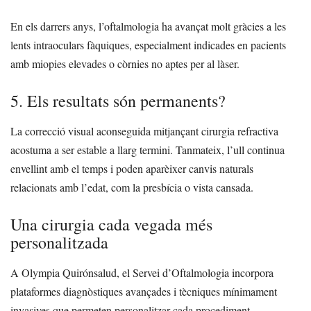
En els darrers anys, l’oftalmologia ha avançat molt gràcies a les
lents intraoculars fàquiques, especialment indicades en pacients
amb miopies elevades o còrnies no aptes per al làser.
5. Els resultats són permanents?
La correcció visual aconseguida mitjançant cirurgia refractiva
acostuma a ser estable a llarg termini. Tanmateix, l’ull continua
envellint amb el temps i poden aparèixer canvis naturals
relacionats amb l’edat, com la presbícia o vista cansada.
Una cirurgia cada vegada més
personalitzada
A Olympia Quirónsalud, el Servei d’Oftalmologia incorpora
plataformes diagnòstiques avançades i tècniques mínimament
invasives que permeten personalitzar cada procediment.