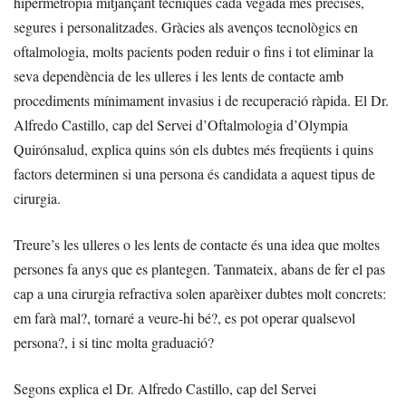
hipermetropia mitjançant tècniques cada vegada més precises,
segures i personalitzades. Gràcies als avenços tecnològics en
oftalmologia, molts pacients poden reduir o fins i tot eliminar la
seva dependència de les ulleres i les lents de contacte amb
procediments mínimament invasius i de recuperació ràpida. El Dr.
Alfredo Castillo, cap del Servei d’Oftalmologia d’Olympia
Quirónsalud, explica quins són els dubtes més freqüents i quins
factors determinen si una persona és candidata a aquest tipus de
cirurgia.
Treure’s les ulleres o les lents de contacte és una idea que moltes
persones fa anys que es plantegen. Tanmateix, abans de fer el pas
cap a una cirurgia refractiva solen aparèixer dubtes molt concrets:
em farà mal?, tornaré a veure-hi bé?, es pot operar qualsevol
persona?, i si tinc molta graduació?
Segons explica el Dr. Alfredo Castillo, cap del Servei