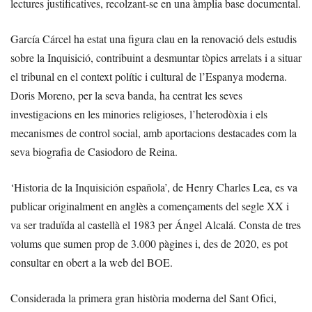
lectures justificatives, recolzant-se en una àmplia base documental.
García Cárcel ha estat una figura clau en la renovació dels estudis
sobre la Inquisició, contribuint a desmuntar tòpics arrelats i a situar
el tribunal en el context polític i cultural de l’Espanya moderna.
Doris Moreno, per la seva banda, ha centrat les seves
investigacions en les minories religioses, l’heterodòxia i els
mecanismes de control social, amb aportacions destacades com la
seva biografia de Casiodoro de Reina.
‘Historia de la Inquisición española’, de Henry Charles Lea, es va
publicar originalment en anglès a començaments del segle XX i
va ser traduïda al castellà el 1983 per Ángel Alcalá. Consta de tres
volums que sumen prop de 3.000 pàgines i, des de 2020, es pot
consultar en obert a la web del BOE.
Considerada la primera gran història moderna del Sant Ofici,