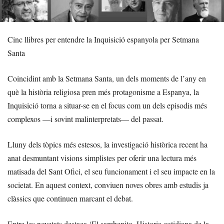
Cinc llibres per entendre la Inquisició espanyola per Setmana
Santa
Coincidint amb la Setmana Santa, un dels moments de l’any en
què la història religiosa pren més protagonisme a Espanya, la
Inquisició torna a situar-se en el focus com un dels episodis més
complexos —i sovint malinterpretats— del passat.
Lluny dels tòpics més estesos, la investigació històrica recent ha
anat desmuntant visions simplistes per oferir una lectura més
matisada del Sant Ofici, el seu funcionament i el seu impacte en la
societat. En aquest context, conviuen noves obres amb estudis ja
clàssics que continuen marcant el debat.
Entre les novetats destaca ‘El sambenito. Historia cotidiana de la