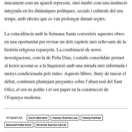
únicament com un aparell repressiu, sinó també com una institució
integrada en les dinàmiques polítiques, socials i culturals del seu
temps, amb efectes que es van prolongar durant segles.
La coincidència amb la Setmana Santa converteix aquestes obres
en una oportunitat per revisar un dels capítols més rellevants de la
història religiosa espanyola. La combinació de noves
investigacions, com la de Peña Díaz, i estudis consolidats permet
al lector acostar-se a la Inquisició amb una mirada més informada i
menys condicionada pels mites. Aquests llibres, lluny de tancar el
debat, continuen plantejant preguntes sobre l’abast real del Sant
Ofici, el seu ús polític i el seu paper en la construcció de
l’Espanya moderna.
ETIQUETAS
Doris Moreno
Henry Charles Lea
Henry Kamen
Manuel Peña Díaz
Ricardo García Cárcel