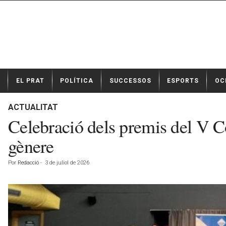
N
EL PRAT
POLÍTICA
SUCCESSOS
ESPORTS
OC
o
t
í
ACTUALITAT
c
Celebració dels premis del V Con
i
e
gènere
s
d
Por
Redacció
-
3 de juliol de 2026
e
E
l
P
r
a