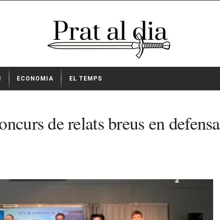
I
ECONOMIA
EL TEMPS
curs de relats breus en defensa d