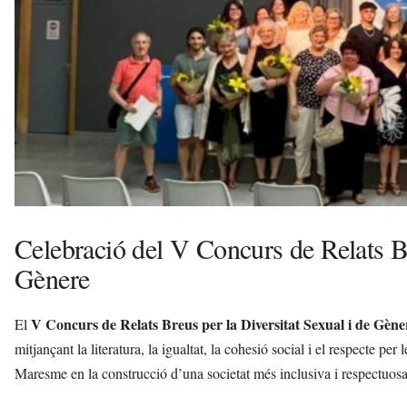
t
d
e
L
l
o
b
r
e
g
a
t
Celebració del V Concurs de Relats Br
a
v
Gènere
u
i
V Concurs de Relats Breus per la Diversitat Sexual i de Gène
El
mitjançant la literatura, la igualtat, la cohesió social i el respecte per
Maresme en la construcció d’una societat més inclusiva i respectuos