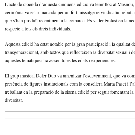
L’acte de cloenda d’aquesta cinquena edició va tenir lloc al Masnou, 
cerimònia va estar marcada per un fort missatge reivindicatiu, rebutj
que s’han produït recentment a la comarca. Es va fer èmfasi en la necess
respecte a tots els drets individuals.
Aquesta edició ha estat notable per la gran participació i la qualitat d
transgeneracional, amb textos que reflecteixen la diversitat sexual i d
aquestes temàtiques travessen totes les edats i experiències.
El grup musical Deler Duo va amenitzar l’esdeveniment, que va compt
presència de figures institucionals com la consellera Marta Paset i 
treballant en la preparació de la sisena edició per seguir fomentant la 
diversitat.