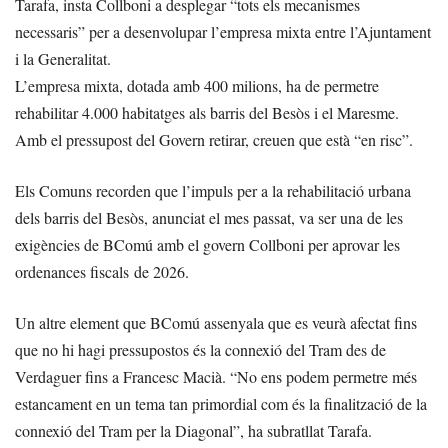
Tarafa, insta Collboni a desplegar “tots els mecanismes
necessaris” per a desenvolupar l’empresa mixta entre l’Ajuntament
i la Generalitat.
L’empresa mixta, dotada amb 400 milions, ha de permetre
rehabilitar 4.000 habitatges als barris del Besòs i el Maresme.
Amb el pressupost del Govern retirar, creuen que està “en risc”.
Els Comuns recorden que l’impuls per a la rehabilitació urbana
dels barris del Besòs, anunciat el mes passat, va ser una de les
exigències de BComú amb el govern Collboni per aprovar les
ordenances fiscals de 2026.
Un altre element que BComú assenyala que es veurà afectat fins
que no hi hagi pressupostos és la connexió del Tram des de
Verdaguer fins a Francesc Macià. “No ens podem permetre més
estancament en un tema tan primordial com és la finalització de la
connexió del Tram per la Diagonal”, ha subratllat Tarafa.