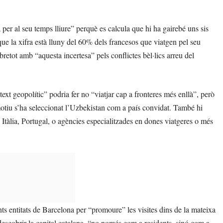
er al seu temps lliure” perquè es calcula que hi ha gairebé uns sis
 que la xifra està lluny del 60% dels francesos que viatgen pel seu
bretot amb “aquesta incertesa” pels conflictes bèl·lics arreu del
ext geopolític” podria fer no “viatjar cap a fronteres més enllà”, però
t motiu s’ha seleccionat l’Uzbekistan com a país convidat. També hi
Itàlia, Portugal, o agències especialitzades en dones viatgeres o més
rents entitats de Barcelona per “promoure” les visites dins de la mateixa
descobrir la capital catalana, “no només com a residents, sinó com a