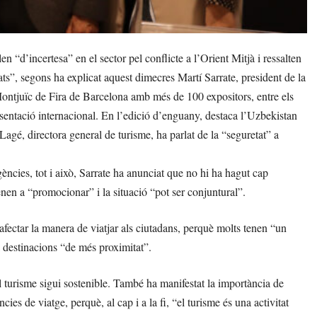
 “d’incertesa” en el sector pel conflicte a l’Orient Mitjà i ressalten
cats”, segons ha explicat aquest dimecres Martí Sarrate, president de la
 Montjuïc de Fira de Barcelona amb més de 100 expositors, entre els
sentació internacional. En l’edició d’enguany, destaca l’Uzbekistan
agé, directora general de turisme, ha parlat de la “seguretat” a
ncies, tot i això, Sarrate ha anunciat que no hi ha hagut cap
enen a “promocionar” i la situació “pot ser conjuntural”.
afectar la manera de viatjar als ciutadans, perquè molts tenen “un
a destinacions “de més proximitat”.
 turisme sigui sostenible. També ha manifestat la importància de
es de viatge, perquè, al cap i a la fi, “el turisme és una activitat