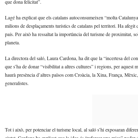
que dona felicitat”.
Lagé ha explicat que els catalans autoconsumeixen “molta Catalunya p
milions de desplaçaments turístics de catalans pel territori. Ha afegit
país. Per això ha ressaltat la importància del turisme de proximitat, so
planeta.
La directora del saló, Laura Cardona, ha dit que la “incertesa del cont
que s’ha de donar “visibilitat a altres cultures” i regions, per aques
haurà presència d’altres països com Croàcia, la Xina, França, Mèxic, 
generalistes.
Tot i això, per potenciar el turisme local, al saló s’hi exposaran dife
ciutat. Cardona ha explicat que la idea és “reforçar una mica” poder 