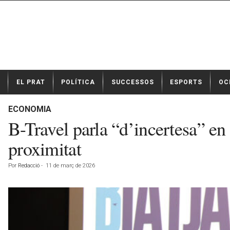
N
EL PRAT
POLÍTICA
SUCCESSOS
ESPORTS
OC
o
t
í
ECONOMIA
c
B-Travel parla “d’incertesa” en e
i
e
proximitat
s
d
Por
Redacció
-
11 de març de 2026
e
E
l
P
r
a