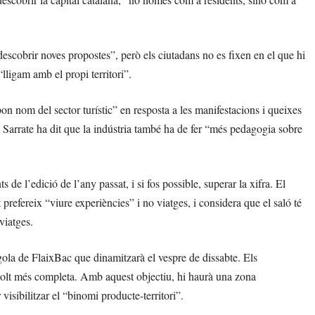
descobrir noves propostes”, però els ciutadans no es fixen en el que hi
lligam amb el propi territori”.
bon nom del sector turístic” en resposta a les manifestacions i queixes
ò, Sarrate ha dit que la indústria també ha de fer “més pedagogia sobre
 de l’edició de l’any passat, i si fos possible, superar la xifra. El
refereix “viure experiències” i no viatges, i considera que el saló té
viatges.
gola de FlaixBac que dinamitzarà el vespre de dissabte. Els
molt més completa. Amb aquest objectiu, hi haurà una zona
isibilitzar el “binomi producte-territori”.