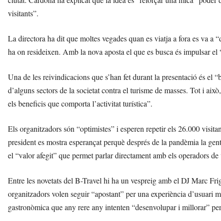
visitants”.
La directora ha dit que moltes vegades quan es viatja a fora es va a “
ha on resideixen. Amb la nova aposta el que es busca és impulsar el “
Una de les reivindicacions que s’han fet durant la presentació és el “
d’alguns sectors de la societat contra el turisme de masses. Tot i aix
els beneficis que comporta l’activitat turística”.
Els organitzadors són “optimistes” i esperen repetir els 26.000 visitants
president es mostra esperançat perquè després de la pandèmia la gent p
el “valor afegit” que permet parlar directament amb els operadors de 
Entre les novetats del B-Travel hi ha un vespreig amb el DJ Marc Fri
organitzadors volen seguir “apostant” per una experiència d’usuari 
gastronòmica que any rere any intenten “desenvolupar i millorar” per v