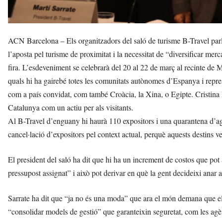
ACN Barcelona – Els organitzadors del saló de turisme B-Travel parlen
l’aposta pel turisme de proximitat i la necessitat de “diversificar mer
fira. L’esdeveniment se celebrarà del 20 al 22 de març al recinte de
quals hi ha gairebé totes les comunitats autònomes d’Espanya i repre
com a país convidat, com també Croàcia, la Xina, o Egipte. Cristina L
Catalunya com un actiu per als visitants.
Al B-Travel d’enguany hi haurà 110 expositors i una quarantena d’agè
cancel·lació d’expositors pel context actual, perquè aquests destins v
El president del saló ha dit que hi ha un increment de costos que pot 
pressupost assignat” i això pot derivar en què la gent decideixi anar 
Sarrate ha dit que “ja no és una moda” que ara el món demana que el
“consolidar models de gestió” que garanteixin seguretat, com les agènci