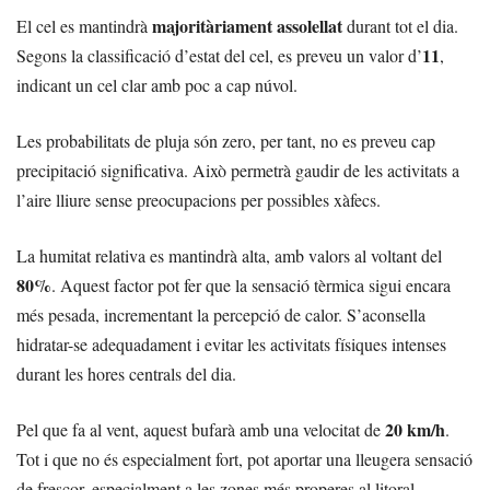
majoritàriament assolellat
El cel es mantindrà
durant tot el dia.
11
Segons la classificació d’estat del cel, es preveu un valor d’
,
indicant un cel clar amb poc a cap núvol.
Les probabilitats de pluja són zero, per tant, no es preveu cap
precipitació significativa. Això permetrà gaudir de les activitats a
l’aire lliure sense preocupacions per possibles xàfecs.
La humitat relativa es mantindrà alta, amb valors al voltant del
80%
. Aquest factor pot fer que la sensació tèrmica sigui encara
més pesada, incrementant la percepció de calor. S’aconsella
hidratar-se adequadament i evitar les activitats físiques intenses
durant les hores centrals del dia.
20 km/h
Pel que fa al vent, aquest bufarà amb una velocitat de
.
Tot i que no és especialment fort, pot aportar una lleugera sensació
de frescor, especialment a les zones més properes al litoral.