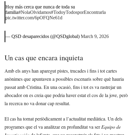
Hoy más cerca que nunca de toda su
familia
#NolaOlvidamos
#TodoyTodosporEncontrarla
pic.twitter.com/6pOFQNe61d
— QSD desaparecidos (@QSDglobal)
March 9, 2026
Un cas que encara inquieta
Amb els anys han aparegut pistes, trucades i fins i tot cartes
anònimes que apuntaven a possibles escenaris sobre què hauria
passat amb Cristina. En una ocasió, fins i tot es va rastrejar un
abocador on es creia que podria haver estat el cos de la jove, però
la recerca no va donar cap resultat.
El cas ha tornat periòdicament a l’actualitat mediàtica. Un dels
programes que el va analitzar en profunditat va ser
Equipo de
Investigación
de laSexta, que va reconstruir els fets i va mostrar