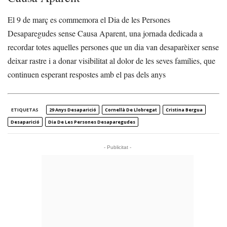
El 9 de març es commemora el Dia de les Persones
Desaparegudes sense Causa Aparent, una jornada dedicada a
recordar totes aquelles persones que un dia van desaparèixer sense
deixar rastre i a donar visibilitat al dolor de les seves famílies, que
continuen esperant respostes amb el pas dels anys
ETIQUETAS
29 Anys Desaparició
Cornellà De Llobregat
Cristina Bergua
Desaparició
Dia De Les Persones Desaparegudes
- Publicitat -