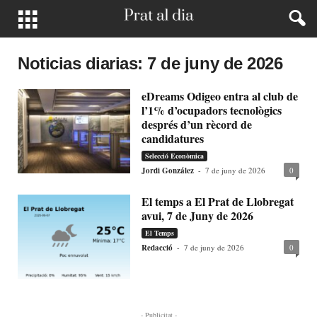
Noticias diarias: 7 de juny de 2026
eDreams Odigeo entra al club de
l’1% d’ocupadors tecnològics
després d’un rècord de
candidatures
Selecció Econòmica
Jordi González
-
7 de juny de 2026
0
El temps a El Prat de Llobregat
avui, 7 de Juny de 2026
El Temps
Redacció
-
7 de juny de 2026
0
- Publicitat -