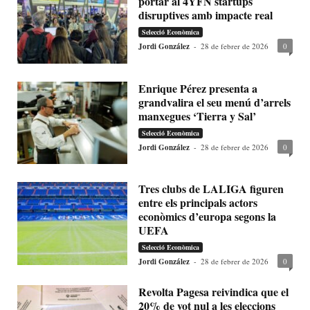
portar al 4YFN startups
disruptives amb impacte real
Selecció Econòmica
Jordi González
-
28 de febrer de 2026
0
Enrique Pérez presenta a
grandvalira el seu menú d’arrels
manxegues ‘Tierra y Sal’
Selecció Econòmica
Jordi González
-
28 de febrer de 2026
0
Tres clubs de LALIGA figuren
entre els principals actors
econòmics d’europa segons la
UEFA
Selecció Econòmica
Jordi González
-
28 de febrer de 2026
0
Revolta Pagesa reivindica que el
20% de vot nul a les eleccions