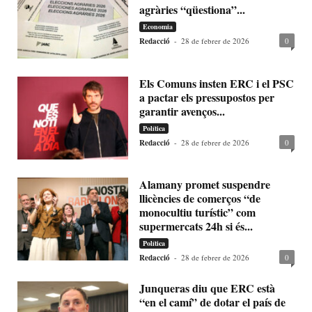
agràries “qüestiona”...
Economia
Redacció
-
28 de febrer de 2026
0
Els Comuns insten ERC i el PSC
a pactar els pressupostos per
garantir avenços...
Política
Redacció
-
28 de febrer de 2026
0
Alamany promet suspendre
llicències de comerços “de
monocultiu turístic” com
supermercats 24h si és...
Política
Redacció
-
28 de febrer de 2026
0
Junqueras diu que ERC està
“en el camí” de dotar el país de