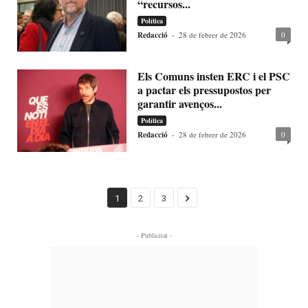
“recursos...
Política
Redacció
-
28 de febrer de 2026
0
Els Comuns insten ERC i el PSC
a pactar els pressupostos per
garantir avenços...
Política
Redacció
-
28 de febrer de 2026
0
1
2
3
- Publicitat -