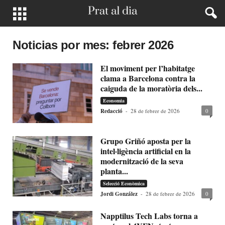
Noticias por mes: febrer 2026
El moviment per l’habitatge
clama a Barcelona contra la
caiguda de la moratòria dels...
Economia
Redacció
-
28 de febrer de 2026
0
Grupo Griñó aposta per la
intel·ligència artificial en la
modernització de la seva
planta...
Selecció Econòmica
Jordi González
-
28 de febrer de 2026
0
Napptilus Tech Labs torna a